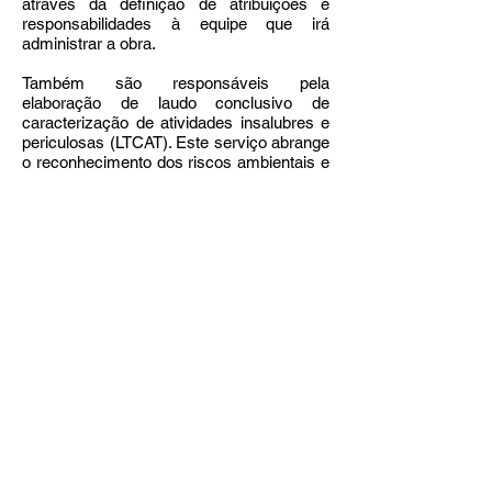
através da definição de atribuições e
responsabilidades à equipe que irá
administrar a obra.
Também são responsáveis pela
elaboração de laudo conclusivo de
caracterização de atividades insalubres e
periculosas (LTCAT). Este serviço abrange
o reconhecimento dos riscos ambientais e
atividades insalubres e periculosas,
através de visita de campo e avaliações
de agentes que possam trazer riscos aos
trabalhadores como:
 Ruído
 Vibração
 Frio
 Calor
 Iluminação
PPP :
Perfil Profissiográfico Previdenciário,
que
constitui-se em um documento histórico-
laboral do trabalhador que reúne, entre
outras informações, dados